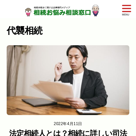
Skip
to
代襲相続
content
2022年4月11日
法定相続人とは？相続に詳しい司法