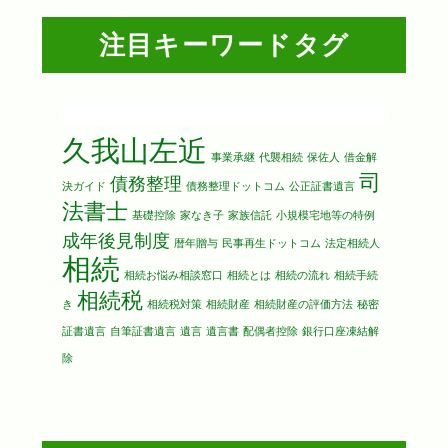
注目キーワードタグ
久我山左近
事業承継
代襲相続
保佐人
借金解
司
債務整理
決ガイド
債務整理ドットコム
公正証書遺言
法書士
基礎控除
家なき子
家族信託
小規模宅地等の特例
成年後見制度
暦年贈与
民事再生ドットコム
法定相続人
相続
相続お悩み相談窓口
相続とは
相続の流れ
相続手続
相続税
き
相続税対策
相続財産
相続財産の評価方法
秘密
証書遺言
自筆証書遺言
遺言
遺言書
配偶者控除
銀行口座凍結解
除