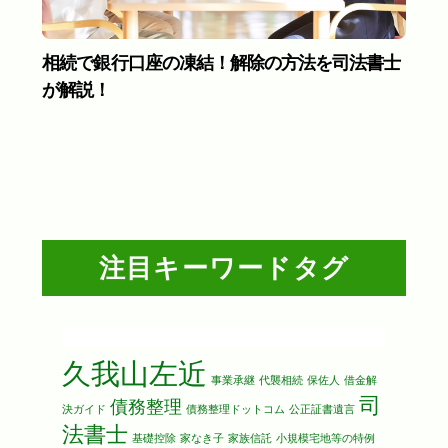
相続で銀行口座の凍結！解除の方法を司法書士
が解説！
注目キーワードタグ
久我山左近
事業承継
代襲相続
保佐人
借金解
司
債務整理
決ガイド
債務整理ドットコム
公正証書遺言
法書士
基礎控除
家なき子
家族信託
小規模宅地等の特例