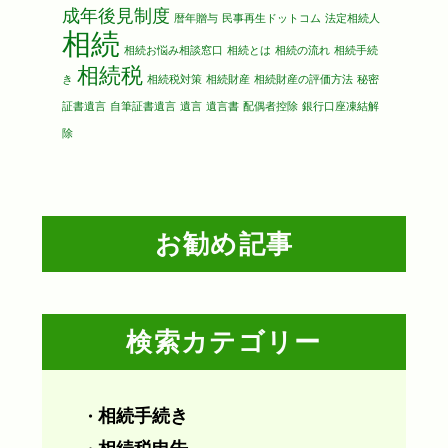
成年後見制度
暦年贈与
民事再生ドットコム
法定相続人
相続
相続お悩み相談窓口
相続とは
相続の流れ
相続手続
相続税
き
相続税対策
相続財産
相続財産の評価方法
秘密
証書遺言
自筆証書遺言
遺言
遺言書
配偶者控除
銀行口座凍結解
除
お勧め記事
検索カテゴリー
相続手続き
・