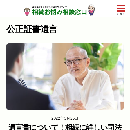
Skip
to
公正証書遺言
content
2022年3月25日
遺言書について！相続に詳しい司法