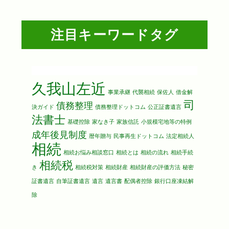
注目キーワードタグ
久我山左近
事業承継
代襲相続
保佐人
借金解
司
債務整理
決ガイド
債務整理ドットコム
公正証書遺言
法書士
基礎控除
家なき子
家族信託
小規模宅地等の特例
成年後見制度
暦年贈与
民事再生ドットコム
法定相続人
相続
相続お悩み相談窓口
相続とは
相続の流れ
相続手続
相続税
き
相続税対策
相続財産
相続財産の評価方法
秘密
証書遺言
自筆証書遺言
遺言
遺言書
配偶者控除
銀行口座凍結解
除