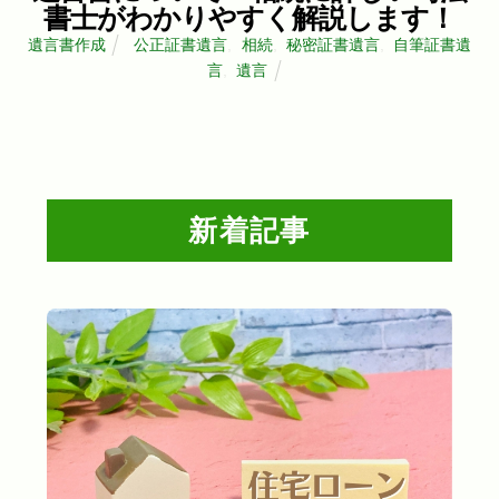
書士がわかりやすく解説します！
遺言書作成
公正証書遺言
,
相続
,
秘密証書遺言
,
自筆証書遺
言
,
遺言
新着記事