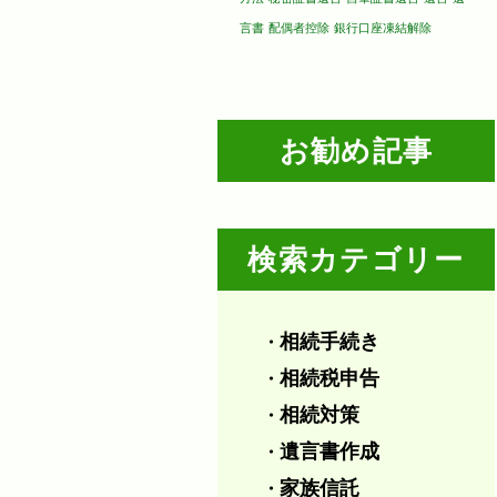
言書
配偶者控除
銀行口座凍結解除
お勧め記事
検索カテゴリー
相続手続き
・
相続税申告
・
相続対策
・
遺言書作成
・
家族信託
・