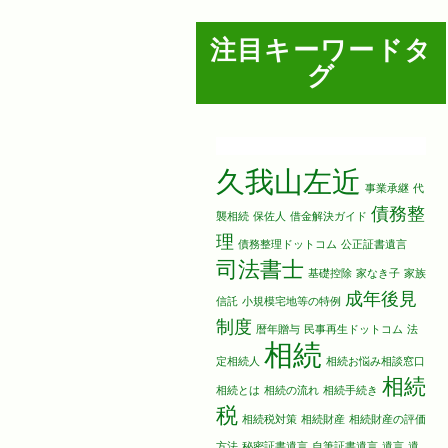
注目キーワードタ
グ
久我山左近
事業承継
代
債務整
襲相続
保佐人
借金解決ガイド
理
債務整理ドットコム
公正証書遺言
司法書士
基礎控除
家なき子
家族
成年後見
信託
小規模宅地等の特例
制度
暦年贈与
民事再生ドットコム
法
相続
定相続人
相続お悩み相談窓口
相続
相続とは
相続の流れ
相続手続き
税
相続税対策
相続財産
相続財産の評価
方法
秘密証書遺言
自筆証書遺言
遺言
遺