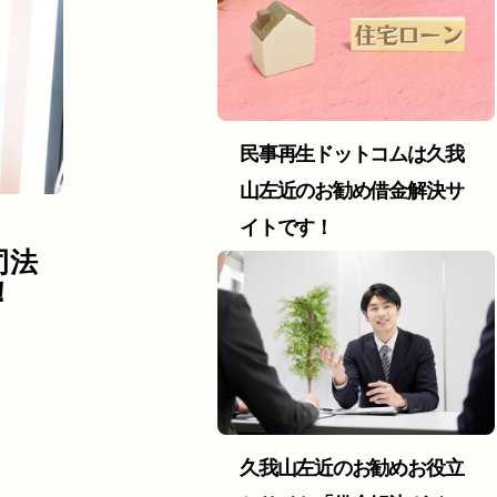
民事再生ドットコムは久我
山左近のお勧め借金解決サ
イトです！
司法
！
久我山左近のお勧めお役立