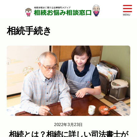
Skip
to
相続手続き
content
2022年3月23日
相続とは？相続に詳しい司法書士が