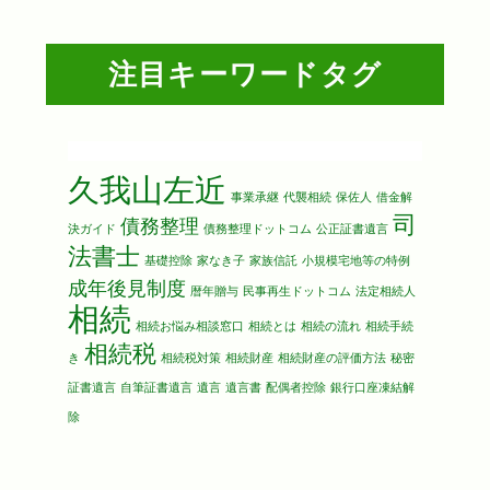
注目キーワードタグ
久我山左近
事業承継
代襲相続
保佐人
借金解
司
債務整理
決ガイド
債務整理ドットコム
公正証書遺言
法書士
基礎控除
家なき子
家族信託
小規模宅地等の特例
成年後見制度
暦年贈与
民事再生ドットコム
法定相続人
相続
相続お悩み相談窓口
相続とは
相続の流れ
相続手続
相続税
き
相続税対策
相続財産
相続財産の評価方法
秘密
証書遺言
自筆証書遺言
遺言
遺言書
配偶者控除
銀行口座凍結解
除