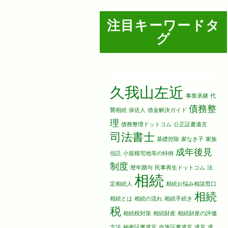
注目キーワードタ
グ
久我山左近
事業承継
代
債務整
襲相続
保佐人
借金解決ガイド
理
債務整理ドットコム
公正証書遺言
司法書士
基礎控除
家なき子
家族
成年後見
信託
小規模宅地等の特例
制度
暦年贈与
民事再生ドットコム
法
相続
定相続人
相続お悩み相談窓口
相続
相続とは
相続の流れ
相続手続き
税
相続税対策
相続財産
相続財産の評価
方法
秘密証書遺言
自筆証書遺言
遺言
遺