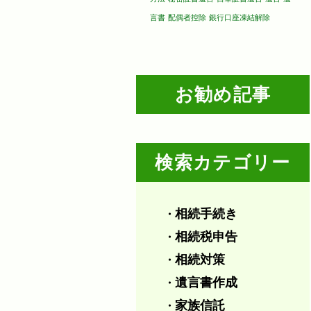
言書
配偶者控除
銀行口座凍結解除
お勧め記事
検索カテゴリー
相続手続き
・
相続税申告
・
相続対策
・
遺言書作成
・
家族信託
・